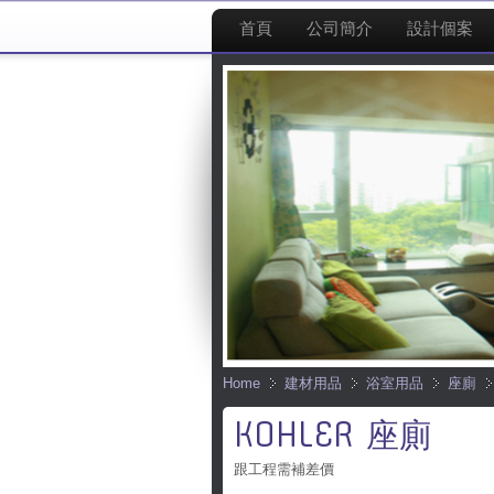
首頁
公司簡介
設計個案
Home
建材用品
浴室用品
座廁
KOHLER 座廁
跟工程需補差價