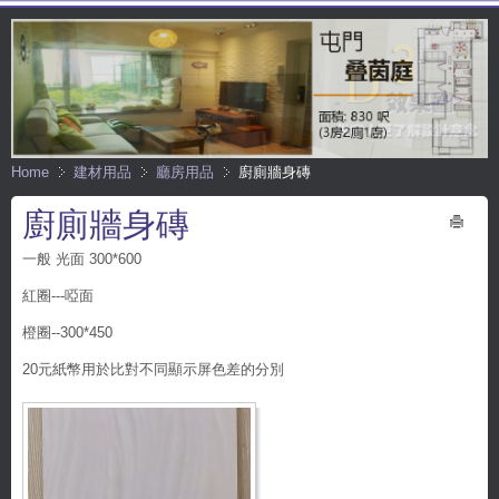
Home
建材用品
廳房用品
廚廁牆身磚
廚廁牆身磚
Print
一般 光面 300*600
紅圈---啞面
橙圈--300*450
20元紙幣用於比對不同顯示屏色差的分別