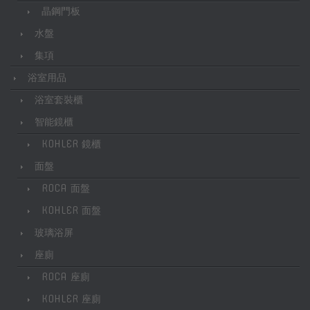
晶鋼門板
水盤
集項
浴室用品
浴室套裝櫃
智能鏡櫃
KOHLER 鏡櫃
面盤
ROCA 面盤
KOHLER 面盤
玻璃浴屏
座廁
ROCA 座廁
KOHLER 座廁