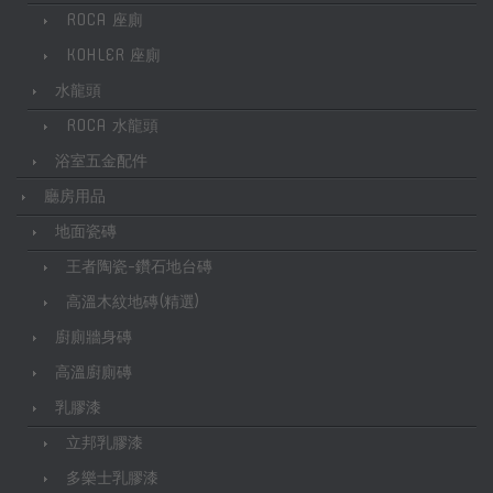
ROCA 座廁
KOHLER 座廁
水龍頭
ROCA 水龍頭
浴室五金配件
廳房用品
地面瓷磚
王者陶瓷-鑽石地台磚
高溫木紋地磚(精選)
廚廁牆身磚
高溫廚廁磚
乳膠漆
立邦乳膠漆
多樂士乳膠漆