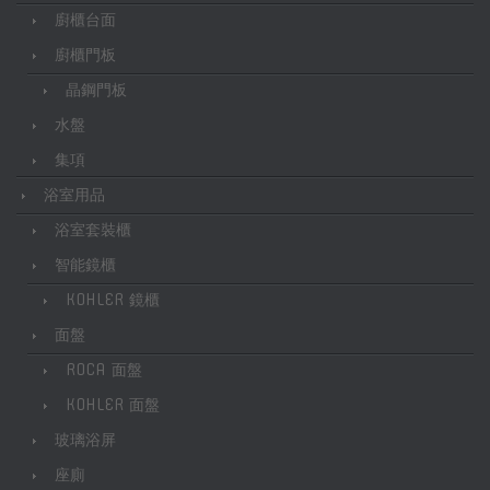
廚櫃台面
廚櫃門板
晶鋼門板
水盤
集項
浴室用品
浴室套裝櫃
智能鏡櫃
KOHLER 鏡櫃
面盤
ROCA 面盤
KOHLER 面盤
玻璃浴屏
座廁