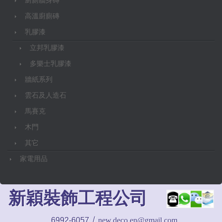
廚廁牆身磚
高溫廚廁磚
乳膠漆
立邦乳膠漆
多樂士乳膠漆
牆紙系列
雲石及人造石
馬賽克
木門
其它
家電用品
新穎裝飾工程公司
/
6992-6057
new.deco.en@gmail.com