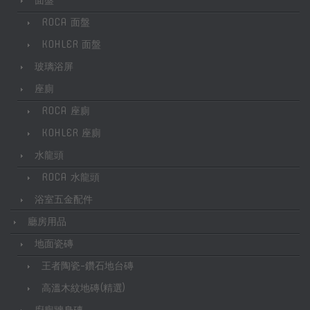
面盤
ROCA 面盤
KOHLER 面盤
玻璃浴屏
座廁
ROCA 座廁
KOHLER 座廁
水龍頭
ROCA 水龍頭
浴室五金配件
廳房用品
地面瓷磚
王者陶瓷-鑽石地台磚
高溫木紋地磚(精選)